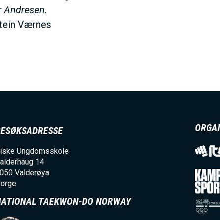
 Andresen.
tein Værnes
ORGA
BESØKSADRESSE
iske Ungdomsskole
alderhaug 14
050
Valderøya
orge
NATIONAL TAEKWON-DO NORWAY