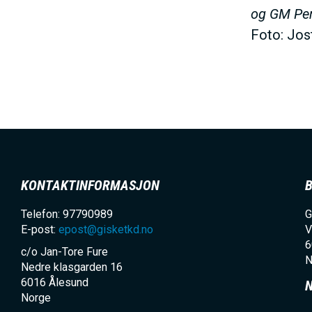
og GM Per
Foto: Jos
KONTAKTINFORMASJON
Telefon: 97790989
G
E-post:
epost@gisketkd.no
V
6
c/o Jan-Tore Fure
N
Nedre klasgarden 16
6016
Ålesund
Norge