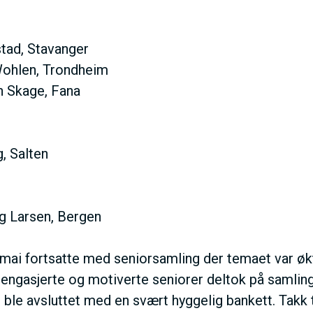
N
M
stad, Stavanger
ohlen, Trondheim
 Skage, Fana
N
, Salten
U
 Larsen, Bergen
 mai fortsatte med seniorsamling der temaet var økt
engasjerte og motiverte seniorer deltok på samlin
 ble avsluttet med en svært hyggelig bankett. Takk 