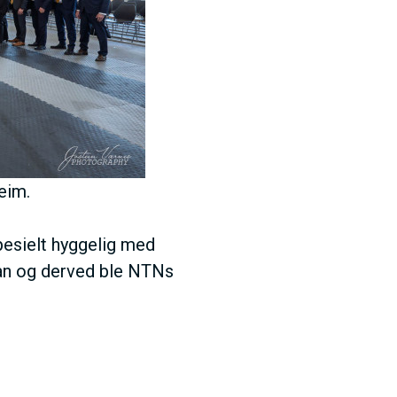
heim.
spesielt hyggelig med
Dan og derved ble NTNs