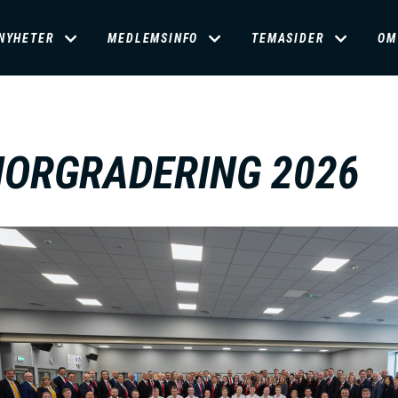
D
NYHETER
MEDLEMSINFO
TEMASIDER
OM
O
M
IORGRADERING 2026
A
N
M