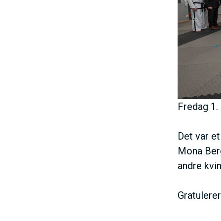
E
h
o
l
d
Fredag 1.
Det var et
Mona Berg
andre kvi
Gratulerer 
I