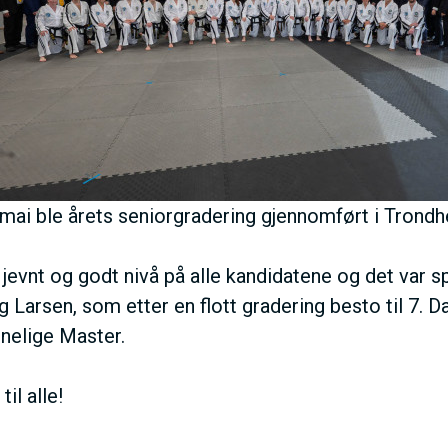
N
U
S
 mai ble årets seniorgradering gjennomført i Trond
A
 jevnt og godt nivå på alle kandidatene og det var 
C
 Larsen, som etter en flott gradering besto til 7. 
nnelige Master.
T
til alle!