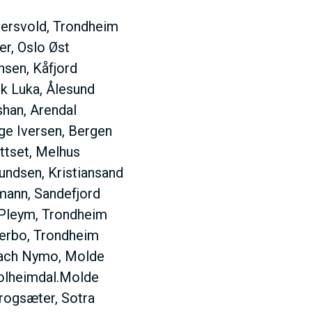
V
Gjersvold, Trondheim
er, Oslo Øst
nsen, Kåfjord
ik Luka, Ålesund
D
han, Arendal
ge Iversen, Bergen
O
attset, Melhus
ndsen, Kristiansand
M
mann, Sandefjord
Pleym, Trondheim
A
erbo, Trondheim
ach Nymo, Molde
olheimdal.Molde
Krogsæter, Sotra