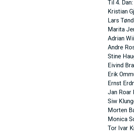
Til 4. Dan:
Kristian 
Lars Tønd
E
Marita Je
Adrian Wi
Andre Ros
Stine Hau
Eivind Br
Erik Ommu
Ernst Erd
Jan Roar 
Siw Klung
Morten B
I
Monica S
Tor Ivar 